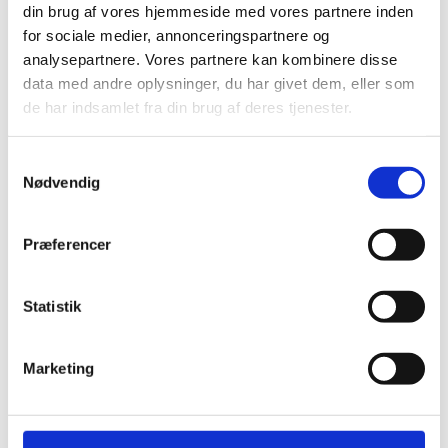
din brug af vores hjemmeside med vores partnere inden
for sociale medier, annonceringspartnere og
analysepartnere. Vores partnere kan kombinere disse
data med andre oplysninger, du har givet dem, eller som
de har indsamlet fra din brug af deres tjenester.
PRISER
Reiki eller KST:
Samtykkevalg
Voksne 500 kr.
Nødvendig
Behandlingen varer 50-60 min.
Børn 250 kr. (0 – 12 år)
Præferencer
Behandlingen varer ca. 30 min.
TFT behandling:
Voksen 500 kr.
Statistik
Behandlingstid kan variere. Skal behandlingen gentages er prisen
250 kr. pr. gang.
Marketing
Der kan både betales med MobilePay samt kontant.