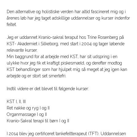
Den alternative og holistiske verden har altid fascineret mig og i
årenes løb har jeg taget adskillige uddannelser og kurser indenfor
feltet.
Jeg er uddannet Kranio-sakral teraput hos Trine Rosenberg på
KST- Akademiet i Silkeborg, med start i 2004 og tager løbende
relevante kurser.
Min baggrund for at arbejde med KST, har sit udspring i en
ulykke hvor jeg fik et kraftigt piskesmæld, og derefter modtog
KST behandlinger som har hjulpet mig så meget at jeg igen kan
arbejde og er stort set smertefri.
Indtil videre er det blevet til følgende kurser:
KST I, II, III
Ret nakke og ryg I og II
Organmassage I og II
Kranio-Sakral terapi til børn I og II
I 2014 blev jeg certificeret tankefeltterapeut (TFT). Uddannelsen