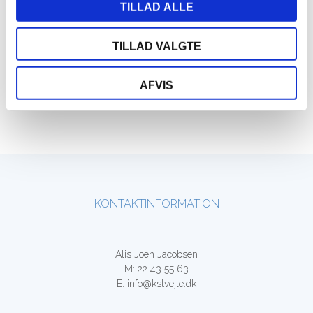
HUSK EFTER BEHANDLINGEN:
TILLAD ALLE
Sørg for at drikke rigeligt med vand, evt. kogt vand med lidt
citronsaft i, så de affaldsstoffer der frigøres i kroppen, kan blive
TILLAD VALGTE
skyllet ud.
AFVIS
Læge ordineret behandling må ikke ændres eller stoppes uden
lægens tilladelse.
KONTAKTINFORMATION
Alis Joen Jacobsen
M: 22 43 55 63
E: info@kstvejle.dk