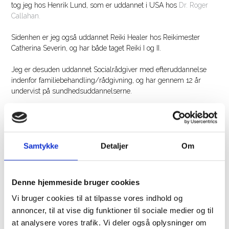
tog jeg hos Henrik Lund, som er uddannet i USA hos
Dr. Roger
Callahan.
Sidenhen er jeg også uddannet Reiki Healer hos Reikimester
Catherina Severin, og har både taget Reiki I og II.
Jeg er desuden uddannet Socialrådgiver med efteruddannelse
indenfor familiebehandling/rådgivning, og har gennem 12 år
undervist på sundhedsuddannelserne.
Du er velkommen til at kigge rundt på hjemmesiden og få mere
viden om behandlingerne, og har du allerede besluttet dig for en
behandling, så kontakt mig og så finder vi sammen en tid til dig.
Samtykke
Detaljer
Om
Med venlig hilsen
Alis Joen Jacobsen
Denne hjemmeside bruger cookies
Vi bruger cookies til at tilpasse vores indhold og
annoncer, til at vise dig funktioner til sociale medier og til
at analysere vores trafik. Vi deler også oplysninger om